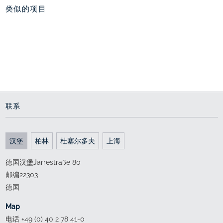
类似的项目
保时捷展馆，沃尔夫斯
新花园，沃尔夫斯堡汽
大众汽车城，沃尔夫斯
堡汽车城
车城
堡
位置显耀
镶嵌式绿化花园
阴与阳
2011 - 2012
2013 - 2014
since 1997
联系
汉堡
柏林
杜塞尔多夫
上海
德国汉堡Jarrestraße 80
邮编22303
德国
Map
电话 +49 (0) 40 2 78 41-0