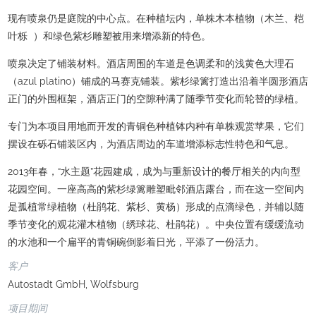
现有喷泉仍是庭院的中心点。在种植坛内，单株木本植物（木兰、桤
叶栎 ）和绿色紫杉雕塑被用来增添新的特色。
喷泉决定了铺装材料。酒店周围的车道是色调柔和的浅黄色大理石
（azul platino）铺成的马赛克铺装。紫杉绿篱打造出沿着半圆形酒店
正门的外围框架，酒店正门的空隙种满了随季节变化而轮替的绿植。
专门为本项目用地而开发的青铜色种植钵内种有单株观赏苹果，它们
摆设在砾石铺装区内，为酒店周边的车道增添标志性特色和气息。
2013年春，“水主题”花园建成，成为与重新设计的餐厅相关的内向型
花园空间。一座高高的紫杉绿篱雕塑毗邻酒店露台，而在这一空间内
是孤植常绿植物（杜鹃花、紫杉、黄杨）形成的点滴绿色，并辅以随
季节变化的观花灌木植物（绣球花、杜鹃花）。中央位置有缓缓流动
的水池和一个扁平的青铜碗倒影着日光，平添了一份活力。
客户
Autostadt GmbH, Wolfsburg
项目期间