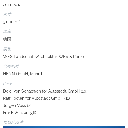
2011-2012
尺寸
3.000 m²
国家
德国
实现
WES LandschaftsArchitektur, WES & Partner
合作伙伴
HENN GmbH, Munich
Fotos
Deidi von Schaewen for Autostadt GmbH (10)
Ralf Tooten for Autostadt GmbH (11)
Jürgen Voss (2)
Frank Winzer (5,6)
项目的图片