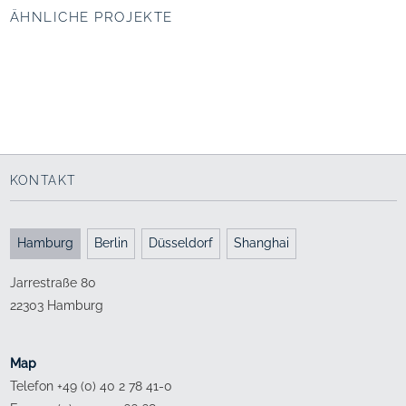
ÄHNLICHE PROJEKTE
Westliche HafenCity,
Süd Bund, Shanghai
Hamburg
Wellen Promenade
Mediterrane Hafenwelten
2017 - 2018
seit 2004
KONTAKT
Hamburg
Berlin
Düsseldorf
Shanghai
Jarrestraße 80
22303 Hamburg
Map
Telefon +49 (0) 40 2 78 41-0