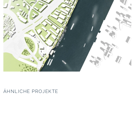
ÄHNLICHE PROJEKTE
Masterplan West Bund,
Westliche HafenCity,
Shanghai (CN)
Hamburg
The green chip
Mediterrane Hafenwelten
seit 2004
seit 2015