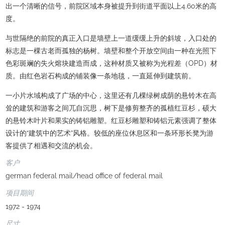
出一个清晰的信号，前院区域本身被提升到街道平面以上4.60米的高
度。
与世隔绝的前院的真正入口是墙壁上一道缓缓上升的斜坡，入口处的
标志是一棵古老而孤独的杨树。墙壁和整个开放空间由一种在光照下
色彩斑斓的失火熔块建造而成，这种材质又被称为光程差（OPD）材
质。由红色岩石构成的铺装像一条地毯，一直延伸到建筑前。
一小片水域构成了广场的中心，这里还有几棵绿树成荫的悬铃木在高
耸的建筑和游客之间兀自沉思，树下是修剪整齐的孤植红豆杉，硕大
的悬铃木叶片和果实的铸铝雕塑。红豆杉雕塑和铸铝元素强调了整体
设计的“建筑中的艺术”风格。较低的座位休息区和一条环形长凳为游
客提供了相遇和交流的机会。
客户
german federal mail/head office of federal mail
项目期间
1972 - 1974
尺寸