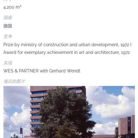
4.200 m²
国家
德国
竞争
Prize by ministry of construction and urban development, 1972 I
Award for exemplary achievement in art and architecture, 1972
实现
WES & PARTNER with Gerhard Wendt
项目的图片