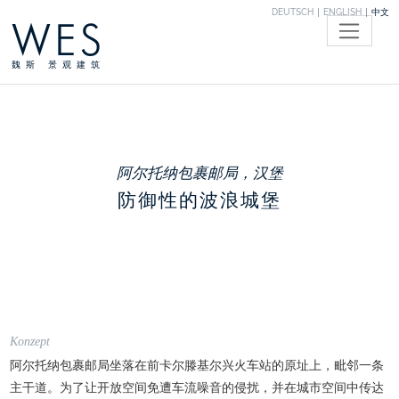
DEUTSCH
ENGLISH
中文
WES
魏斯 景观建筑
阿尔托纳包裹邮局，汉堡
防御性的波浪城堡
Konzept
阿尔托纳包裹邮局坐落在前卡尔滕基尔兴火车站的原址上，毗邻一条
主干道。为了让开放空间免遭车流噪音的侵扰，并在城市空间中传达