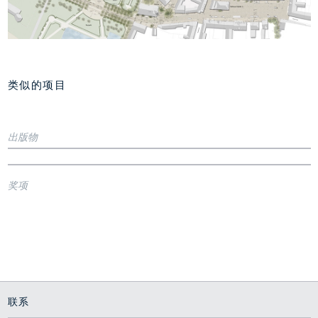
类似的项目
Weender Straße步行区
旧广场，德累斯顿
改造设计，哥廷根
王宫广场，奥尔登堡
内城"舞台"
出版物
优雅步道
绿框架
2000 - 2009
2009 - 2014
2005 - 2011
Journal "Freiraumgestalter"
The strenght is to be found in serenity
Journal
奖项
Author: Juliane von Hagen
"Garten + Landschaft"
Redesign of market square, Bad Lauchstädt
Comment
Verlag Eugen Ulmer, 2018
1st Prize
With proper material against the arbitrariness
Project presentation
Redesign market and adjacent areas, Bad
Bad Lauchstädt
German Natural Stone Award 2018 Category B
Lauchstädt
German Natural Stone Association, Würzburg
Redesign market and adjacent areas
Callwey Verlag 2019
P. 22-23
联系