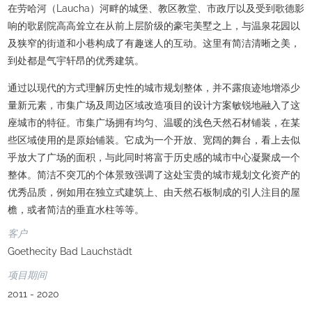
在劳哈河（Laucha）河畔的城堡、教区教堂、市政厅以及受到歌德影
响的歌剧院高高耸立在从前上层阶级的豪宅美墅之上，与温泉花园以
及狭窄的街道和小巷构成了有趣迷人的互动。这里有简洁清晰之美，
到处都是气宇轩昂的优秀建筑。
通过以现代的方式理解历史性的城市规划整体，并不露痕迹地增添少
量新元素，市集广场及周边区域改造项目的设计方案敏锐地融入了这
座城市的特征。市集广场拥有均匀、温暖的浅色天然石材铺装，在某
些区域使用的是原始铺装。它成为一个开放、宽阔的舞台，看上去似
乎放大了广场的面积，与此同时将富于历史感的城市中心凝聚成一个
整体。简洁不突兀的个体景致强调了这处宝贵的城市规划文化资产的
优秀品质，例如用在独立式建筑上、由天然石板制成的引人注目的屋
檐，或者简洁的垂直水柱等等。
客户
Goethecity Bad Lauchstädt
项目期间
2011 - 2020