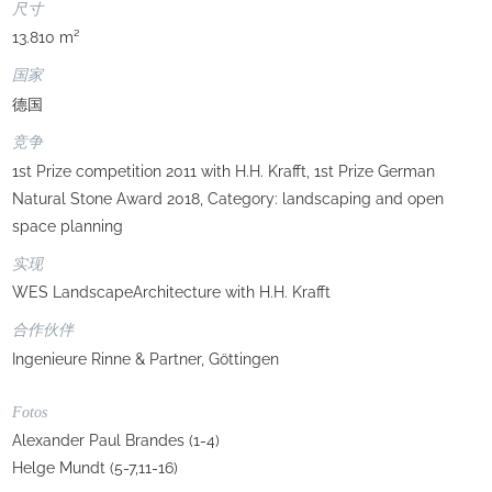
尺寸
13.810 m²
国家
德国
竞争
1st Prize competition 2011 with H.H. Krafft, 1st Prize German
Natural Stone Award 2018, Category: landscaping and open
space planning
实现
WES LandscapeArchitecture with H.H. Krafft
合作伙伴
Ingenieure Rinne & Partner, Göttingen
Fotos
Alexander Paul Brandes (1-4)
Helge Mundt (5-7,11-16)