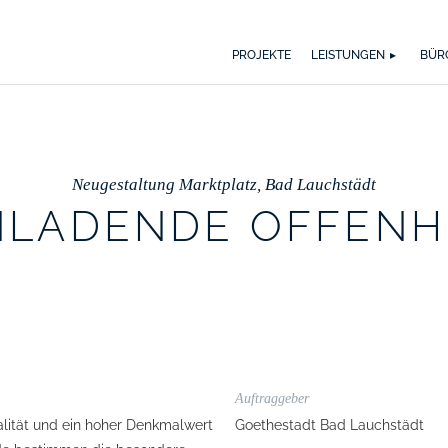
WER WIR SIND
WAS UNS ANTREIBT
SPEKTRUM
AUSZ
BI
PROJEKTE
LEISTUNGEN
BÜR
Neugestaltung Marktplatz, Bad Lauchstädt
NLADENDE OFFENH
Auftraggeber
lität und ein hoher Denkmalwert
Goethestadt Bad Lauchstädt