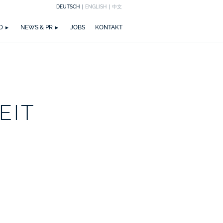
DEUTSCH
ENGLISH
中文
EICHNUNGEN
M
ZIRKULARITÄT
NEWS
PUBLIKATIONEN
WETTBEWERBE
ZERTIFIZIERUNGEN
MEDIA
TEAM
O
NEWS & PR
JOBS
KONTAKT
EIT