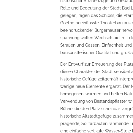
historischer Straßenzüge und Gebäu
Rolle und Bedeutung der Stadt Bad 
gelegen, ragen das Schloss, die Pfar
Goethe beeinflusste Theaterbau aus
beeindruckender Bürgerhäuser hervo
spannungsvollen Wechselspiel mit d
Straßen und Gassen. Einfachheit und 
baukünstlerischer Qualität und groß
Der Entwurf zur Erneuerung des Pla
diesen Charakter der Stadt sensibel 
historische Gefüge zeitgemäß interpr
wenige neue Elemente ergänzt. Der M
homogenen, warmen und hellen Naturs
Verwendung von Bestandspflaster wird
Bühne, die den Platz scheinbar vergrö
historische Altstadtgefüge zusammen
prägende, Solitärbauten rahmende Tr
eine einfache vertikale Wasser-Stele 