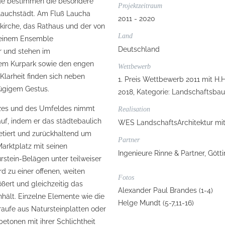
de bestimmen die besondere
Projektzeitraum
Lauchstädt. Am Fluß Laucha
2011 - 2020
rkirche, das Rathaus und der von
Land
 einem Ensemble
Deutschland
r und stehen im
em Kurpark sowie den engen
Wettbewerb
Klarheit finden sich neben
1. Preis Wettbewerb 2011 mit H.H
zügigem Gestus.
2018, Kategorie: Landschaftsba
tzes und des Umfeldes nimmt
Realisation
auf, indem er das städtebaulich
WES LandschaftsArchitektur mit H
etiert und zurückhaltend um
Partner
arktplatz mit seinen
Ingenieure Rinne & Partner, Gött
tein-Belägen unter teilweiser
 zu einer offenen, weiten
Fotos
ßert und gleichzeitig das
Alexander Paul Brandes (1-4)
hält. Einzelne Elemente wie die
Helge Mundt (5-7,11-16)
aufe aus Natursteinplatten oder
betonen mit ihrer Schlichtheit