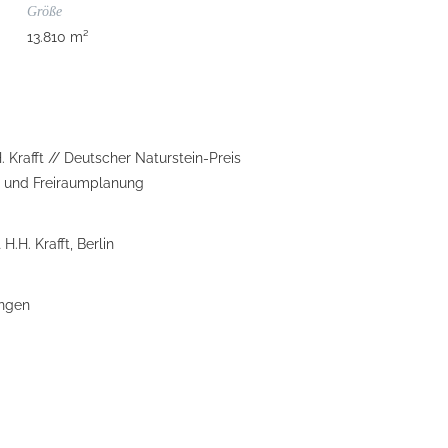
Größe
13.810 m²
. Krafft // Deutscher Naturstein-Preis
u und Freiraumplanung
.H. Krafft, Berlin
ingen