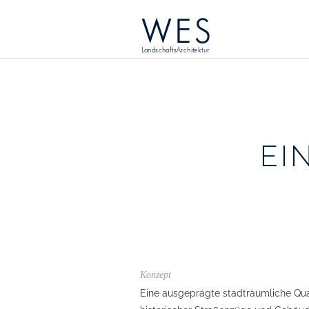
WES
LandschaftsArchitektur
EI
Konzept
Eine ausgeprägte stadträumliche Qua