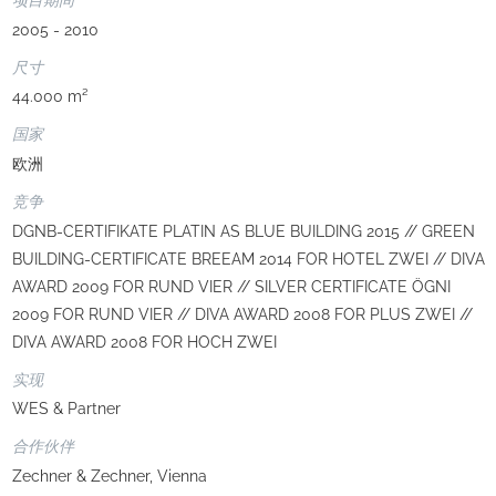
项目期间
2005 - 2010
尺寸
44.000 m²
国家
欧洲
竞争
DGNB-CERTIFIKATE PLATIN AS BLUE BUILDING 2015 // GREEN
BUILDING-CERTIFICATE BREEAM 2014 FOR HOTEL ZWEI // DIVA
AWARD 2009 FOR RUND VIER // SILVER CERTIFICATE ÖGNI
2009 FOR RUND VIER // DIVA AWARD 2008 FOR PLUS ZWEI //
DIVA AWARD 2008 FOR HOCH ZWEI
实现
WES & Partner
合作伙伴
Zechner & Zechner, Vienna