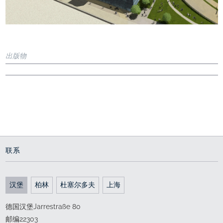
出版物
Internet
Viertel Zwei
Book
nextroom - Verein zur Förderung der kulturellen
Viertel Zwei: Hereinspaziert / Come on in
IC Projektentwicklung (Editor)
Auseinandersetzung mit Architektur
www.nextroom.at, 2010 (AT)
VIERTEL ZWEI Wien-Krieau (AT)
Metroverlag, 2011 (AT)
VIERTEL ZWEI Wien-Krieau (AT)
Project documentation
联系
Project presentation
汉堡
柏林
杜塞尔多夫
上海
德国汉堡Jarrestraße 80
邮编22303