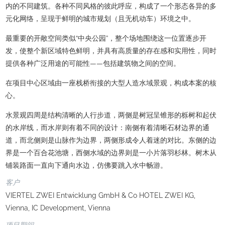
内的不同建筑。各种不同风格的彼此呼应，构成了一个形态各异的多
元化网络，呈现于鲜明的城市规划（且无机动车）环境之中。
最重要的开敞空间类似“中央公园”，整个场地围绕这一位置逐步开
发，使整个新区域特色鲜明，并具有高质量的存在感和实用性，同时
提供各种广泛用途的可能性——包括建筑物之间的空间。
在项目中心区域由一座栈桥衔接的大型人造水域景观，构成本案的核
心。
水景观四周是结构清晰的人行步道，两侧是树冠呈锥形的栎树和起伏
的水岸线，而水岸则有着不同的设计：南侧有着清晰石材边界的通
道，而北侧则是山脉作为边界，两侧形成令人着迷的对比。东侧的边
界是一个百合花池塘，西侧水域的边界则是一小片落羽杉林。树木从
铺装路面一直向下通向水边，仿佛要跳入水中畅游。
客户
VIERTEL ZWEI Entwicklung GmbH & Co HOTEL ZWEI KG,
Vienna, IC Development, Vienna