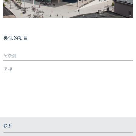
类似的项目
Riedberg校园景观，法
雅各布大学，不来梅
兰克福
出版物
校园生活
用于思考的空间
1999 - 2009
Yearbook
奖项
2008 - 2012
Landschafts-architekten 2013 (...)
Author: WES
1st Prize
ea. UNIPARK Nonntal Salzburg
Georg D.W. Callwey GmbH & Co. KG, 2013
1st Prize
Salzburg
Architekturpreis Land Salzburg 2012
Office- and project presentation
Salzburg
Austrian Bauherrenpreis 2012
Land Salzburg
UNIPARK Nonntal
Zentralvereinigung der ArchitektInnen Österreichs
UNIPARK Nonntal
with SEP – Storch Ehlers Partner GbR Architekten BDA
with SEP – Storch Ehlers Partner
联系