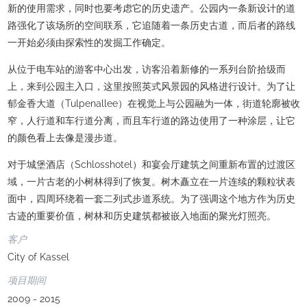
新的使用需求，同时也要考虑它的历史遗产。公园内一条新设计的道
路强化了该场所的空间联系，它追随着一条历史古道，而后者的路线
一开始必须由探索性的发掘工作确定。
从位于电车站的游客中心出发，访客沿着新修的一系列台阶拾级而
上，来到公园主入口，这里按照英式风景园的风格进行设计。为了让
郁金香大道（Tulpenallee）在视觉上与公园融为一体，街道轮廓被收
窄，人行道和车行道分离，而且车行道的路边使用了一种涂层，让它
的颜色看上去像是漫步道。
对于城堡酒店（Schlosshotel）和宴会厅建筑之间重新布置的过渡区
域，一片古老的小树林得到了恢复。树木矗立在一片连续的颗粒状表
面中，四周环绕着一套二列式步道系统。为了强调这个地方作为历史
古迹的重要价值，树林和历史建筑都被嵌入地面的聚光灯照亮。
客户
City of Kassel
项目期间
2009 - 2015