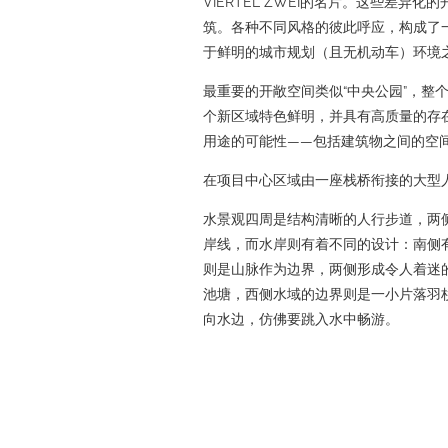
VIERTEL ZWEI的名片。这些差异
筑。各种不同风格的彼此呼应，构成了
于鲜明的城市规划（且无机动车）环境
最重要的开敞空间类似“中央公园”，整
个新区域特色鲜明，并具有高质量的存
用途的可能性——包括建筑物之间的空
在项目中心区域由一座栈桥衔接的大型
水景观四周是结构清晰的人行步道，两
岸线，而水岸则有着不同的设计：南侧
则是山脉作为边界，两侧形成令人着迷
池塘，西侧水域的边界则是一小片落羽
向水边，仿佛要跳入水中畅游。