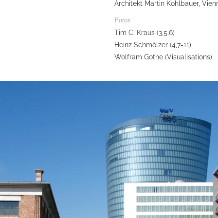
Architekt Martin Kohlbauer, Vien
Fotos
Tim C. Kraus (3,5,6)
Heinz Schmölzer (4,7-11)
Wolfram Gothe (Visualisations)