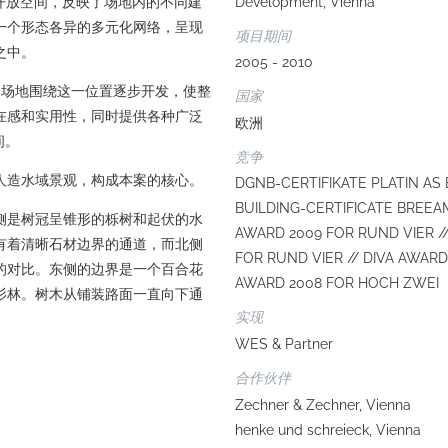
化的开放空间，反映了场地内的不同建
Development, Vienna
一个形态各异的多元化网络，呈现
项目期间
之中。
2005 - 2010
个场地围绕这一位置逐步开发，使整
国家
在感和实用性，同时提供各种广泛
欧洲
间。
竞争
人造水域景观，构成本案的核心。
DGNB-CERTIFIKATE PLATIN AS 
BUILDING-CERTIFICATE BREEAM
侧是树冠呈锥形的栎树和起伏的水
AWARD 2009 FOR RUND VIER //
有着清晰石材边界的通道，而北侧
FOR RUND VIER // DIVA AWARD
的对比。东侧的边界是一个百合花
AWARD 2008 FOR HOCH ZWEI
杉林。树木从铺装路面一直向下通
实现
WES & Partner
合作伙伴
Zechner & Zechner, Vienna
henke und schreieck, Vienna