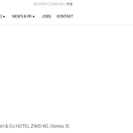
DEUTSCH
ENGLISH
中文
EICHNUNGEN
M
ZIRKULARITÄT
NEWS
PUBLIKATIONEN
WETTBEWERBE
ZERTIFIZIERUNGEN
MEDIA
TEAM
O
NEWS & PR
JOBS
KONTAKT
H & Co HOTEL ZWEI KG, Vienna, IC