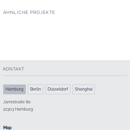
ÄHNLICHE PROJEKTE
Neugestaltung
Westliche HafenCity,
Schulauer Hafen, Wedel
Süd Bund, Shanghai
Hamburg
Tor zur Welt
Wellen Promenade
Mediterrane Hafenwelten
seit 2004
2011 - 2015
2017 - 2018
KONTAKT
Hamburg
Berlin
Düsseldorf
Shanghai
Jarrestraße 80
22303 Hamburg
Map