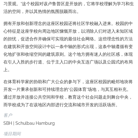
习景观。”这个校园对该卢鲁普区是开放的，它将学校理解为学习和生
活的空间，并以其热情的氛围脱颖而出。
拥有开放和创新理念的这座区校园还将社区学校融入进来。校园的中
心特征是这座学校向周边地区慷慨开放，以消除人们对进入未知区域
的担忧，促进合作并确保可实现的最佳社会网络。这些理念性的方法
在建筑和开放空间设计中以一条中轴的形式出现，这条中轴遵循有变
化地扩张和收缩空间的建筑原则。这个地方拥有迷人的社区感，体现
在引人入胜的步行道、位于主入口的中央互连广场以及公园式的布局
上。
在体育科学家的协助和广大公众的参与下，这座区校园的毗邻地块将
开发一片秉承创新和可持续理念的“公园体育”场地，与其互相补充。
通过开放并连接公共空间和学校，教育这个社会问题走到舞台中央，
而学校成为了在该地区内部进行交流和城市开发的活跃场所。
客户
SBH | Schulbau Hamburg
项目期间