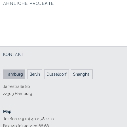
ÄHNLICHE PROJEKTE
Neugestaltung
Stadtentwicklung
Marktplatz, Bad
VIERTEL ZWEI Plus,
Lauchstädt
Wien
Einladende Offenheit
Grüne Inseln
2011 - 2020
2014 - 2017
KONTAKT
Hamburg
Berlin
Düsseldorf
Shanghai
Jarrestraße 80
22303 Hamburg
Map
Telefon +49 (0) 40 2 78 41-0
Fax +49 (0) 40 2 70 66 68