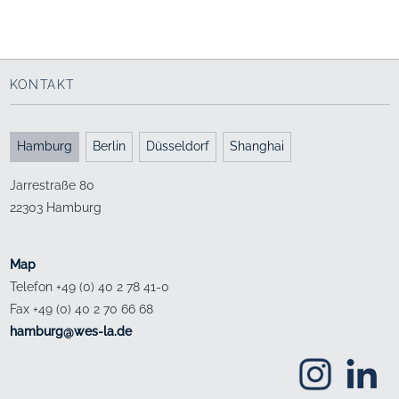
Veronica Rudge Green Prize in Urban Design
S. 42-45
Fotografische Projektpräsentation
Junius Verlag GmbH, 2012
Harvard Graduate School of Design, 2013 (USA)
HafenCity Hamburg
Projektpräsentation
mit EMBT
KONTAKT
Hamburg
Berlin
Düsseldorf
Shanghai
Jarrestraße 80
22303 Hamburg
Map
Telefon +49 (0) 40 2 78 41-0
Fax +49 (0) 40 2 70 66 68
ed.al-sew@grubmah