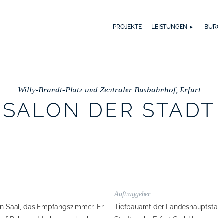
WER WIR SIND
WAS UNS ANTREIBT
SPEKTRUM
AUSZ
BI
PROJEKTE
LEISTUNGEN
BÜR
Willy-Brandt-Platz und Zentraler Busbahnhof, Erfurt
SALON DER STADT
Auftraggeber
ßen Saal, das Empfangszimmer. Er
Tiefbauamt der Landeshauptsta