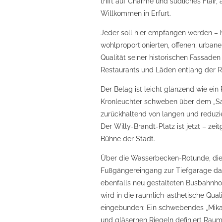
trifft auf Charme und südliches Flair
Willkommen in Erfurt.
Jeder soll hier empfangen werden – h
wohlproportionierten, offenen, urban
Qualität seiner historischen Fassaden
Restaurants und Läden entlang der R
Der Belag ist leicht glänzend wie ein
Kronleuchter schweben über dem „Saal
zurückhaltend von langen und reduzie
Der Willy-Brandt-Platz ist jetzt – zei
Bühne der Stadt.
Über die Wasserbecken-Rotunde, die
Fußgängereingang zur Tiefgarage dars
ebenfalls neu gestalteten Busbahnho
wird in die räumlich-ästhetische Qual
eingebunden: Ein schwebendes „Mika
und gläsernen Riegeln definiert Ra