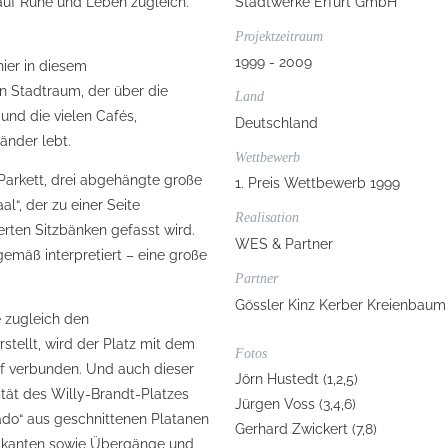
, auf Ruhe und Leben zugleich.
Stadtwerke Erfurt GmbH
Projektzeitraum
1999 - 2009
ier in diesem
en Stadtraum, der über die
Land
 und die vielen Cafés,
Deutschland
änder lebt.
Wettbewerb
 Parkett, drei abgehängte große
1. Preis Wettbewerb 1999
“, der zu einer Seite
Realisation
rten Sitzbänken gefasst wird.
WES & Partner
tgemäß interpretiert – eine große
Partner
Gössler Kinz Kerber Kreienbaum
 zugleich den
tellt, wird der Platz mit dem
Fotos
f verbunden. Und auch dieser
Jörn Hustedt (1,2,5)
ität des Willy-Brandt-Platzes
Jürgen Voss (3,4,6)
do“ aus geschnittenen Platanen
Gerhard Zwickert (7,8)
umkanten sowie Übergänge und