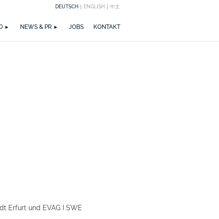
DEUTSCH
ENGLISH
中文
EICHNUNGEN
M
ZIRKULARITÄT
NEWS
PUBLIKATIONEN
WETTBEWERBE
ZERTIFIZIERUNGEN
MEDIA
TEAM
O
NEWS & PR
JOBS
KONTAKT
dt Erfurt und EVAG I SWE