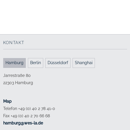
2. Preis
2006 - 2012
Besondere Anerkennung
Bremen
Architekturpreis 2006
Bremen
Deutscher Städtebaupreis 2004
Bund Deutscher Architekten Bremen
Jacobs University Bremen
Deutsche Akademie für Städtebau und Landesplanung e.V.
Jacobs University Bremen
mit Böge Lindner K2 Architekten
mit Böge Lindner K2 Architekten
KONTAKT
Hamburg
Berlin
Düsseldorf
Shanghai
Jarrestraße 80
22303 Hamburg
Map
Telefon +49 (0) 40 2 78 41-0
Fax +49 (0) 40 2 70 66 68
ed.al-sew@grubmah