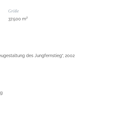
Größe
37.500 m²
eugestaltung des Jungfernstieg“, 2002
rg