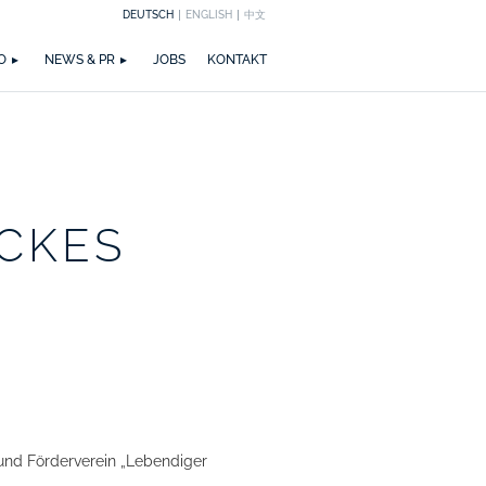
DEUTSCH
ENGLISH
中文
EICHNUNGEN
M
ZIRKULARITÄT
NEWS
PUBLIKATIONEN
WETTBEWERBE
ZERTIFIZIERUNGEN
MEDIA
TEAM
O
NEWS & PR
JOBS
KONTAKT
ICKES
nd Förderverein „Lebendiger