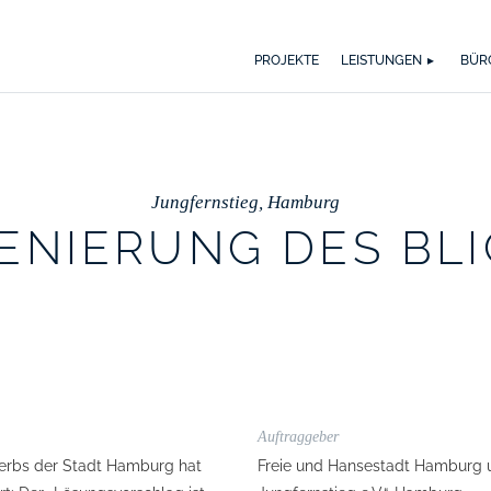
WER WIR SIND
WAS UNS ANTREIBT
SPEKTRUM
AUSZ
BI
PROJEKTE
LEISTUNGEN
BÜR
Jungfernstieg, Hamburg
ENIERUNG DES BL
Auftraggeber
werbs der Stadt Hamburg hat
Freie und Hansestadt Hamburg u