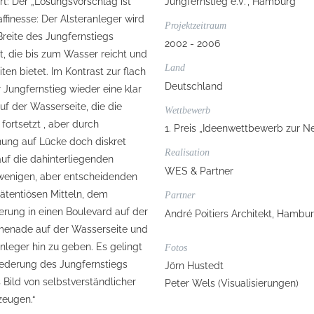
t: Der „Lösungsvorschlag ist
Jungfernstieg e.V.“, Hamburg
ffinesse: Der Alsteranleger wird
Projektzeitraum
reite des Jungfernstiegs
2002 - 2006
 die bis zum Wasser reicht und
Land
ten bietet. Im Kontrast zur flach
Deutschland
Jungfernstieg wieder eine klar
uf der Wasserseite, die die
Wettbewerb
ortsetzt , aber durch
1. Preis „Ideenwettbewerb zur N
ung auf Lücke doch diskret
Realisation
uf die dahinterliegenden
WES & Partner
n wenigen, aber entscheidenden
prätentiösen Mitteln, dem
Partner
erung in einen Boulevard auf der
André Poitiers Architekt, Hambu
omenade auf der Wasserseite und
nleger hin zu geben. Es gelingt
Fotos
liederung des Jungfernstiegs
Jörn Hustedt
Bild von selbstverständlicher
Peter Wels (Visualisierungen)
zeugen.“