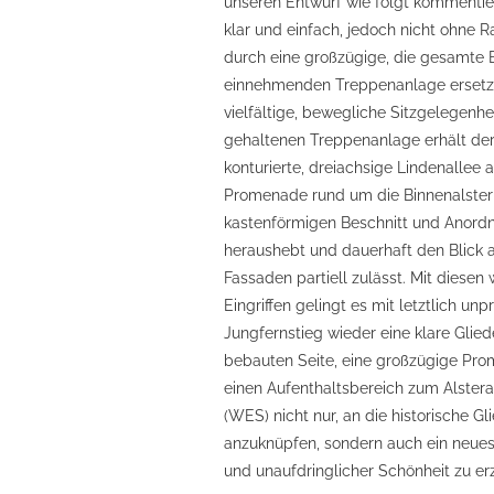
unseren Entwurf wie folgt kommentier
klar und einfach, jedoch nicht ohne Ra
durch eine großzügige, die gesamte B
einnehmenden Treppenanlage ersetzt,
vielfältige, bewegliche Sitzgelegenhei
gehaltenen Treppenanlage erhält der 
konturierte, dreiachsige Lindenallee a
Promenade rund um die Binnenalster f
kastenförmigen Beschnitt und Anordn
heraushebt und dauerhaft den Blick a
Fassaden partiell zulässt. Mit diese
Eingriffen gelingt es mit letztlich un
Jungfernstieg wieder eine klare Glied
bebauten Seite, eine großzügige Pr
einen Aufenthaltsbereich zum Alstera
(WES) nicht nur, an die historische G
anzuknüpfen, sondern auch ein neues 
und unaufdringlicher Schönheit zu er