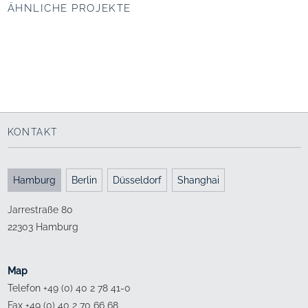
ÄHNLICHE PROJEKTE
Neugestaltung
Stadtentwicklung
Marktplatz, Bad
VIERTEL ZWEI Plus,
Lauchstädt
Wien
Einladende Offenheit
Grüne Inseln
2011 - 2020
2014 - 2017
KONTAKT
Hamburg
Berlin
Düsseldorf
Shanghai
Jarrestraße 80
22303 Hamburg
Map
Telefon +49 (0) 40 2 78 41-0
Fax +49 (0) 40 2 70 66 68