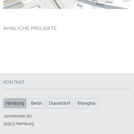
ÄHNLICHE PROJEKTE
Neugestaltung der
Neugestaltung
Fußgängerzone Weender
Marktplatz, Bad
Straße, Göttingen
Lauchstädt
Ein eleganter Laufsteg
Einladende Offenheit
2009 - 2014
2011 - 2020
KONTAKT
Hamburg
Berlin
Düsseldorf
Shanghai
Jarrestraße 80
22303 Hamburg