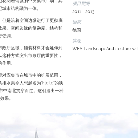
色花岗岩铺就的中央集市广场，其
项目期间
纪城市结构融为一体。
2011 - 2013
，但是沿着空间边缘进行了更彻底
国家
效果。空间边缘的复杂度、结构和
德国
行强调。
实现
市政厅区域，铺装材料才会延伸到
WES LandscapeArchitecture with
以这种方式突出市政厅的重要性，
的作用。
渠对应集市在城市中的扩展范围，
渠令人想起名为“Fleite”的狭
集市中南北贯穿而过。这创造出一种
间效果。