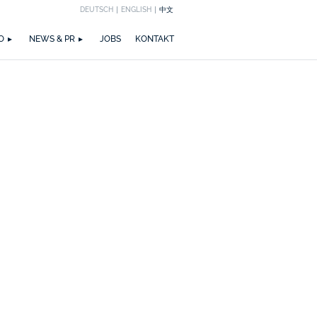
DEUTSCH
ENGLISH
中文
EICHNUNGEN
M
ZIRKULARITÄT
NEWS
PUBLIKATIONEN
WETTBEWERBE
ZERTIFIZIERUNGEN
MEDIA
TEAM
O
NEWS & PR
JOBS
KONTAKT