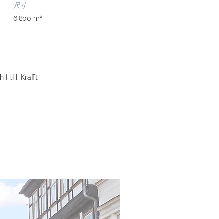
尺寸
6.800 m²
 H.H. Krafft