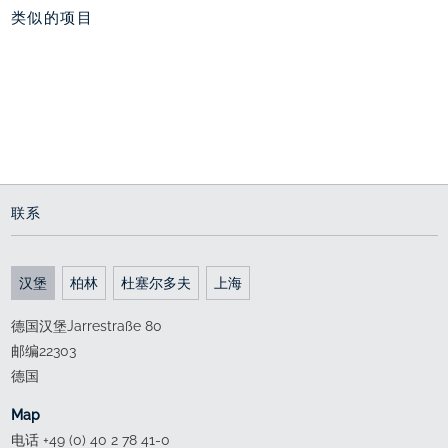
类似的项目
保时捷展馆，沃尔夫斯
新花园，沃尔夫斯堡汽
大众汽车城，沃尔夫斯
堡汽车城
车城
堡
位置显耀
镶嵌式绿化花园
阴与阳
2011 - 2012
2013 - 2014
since 1997
联系
汉堡
柏林
杜塞尔多夫
上海
德国汉堡Jarrestraße 80
邮编22303
德国
Map
电话 +49 (0) 40 2 78 41-0