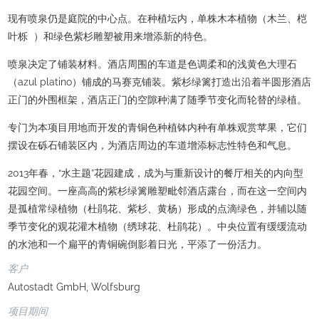
现有喷泉仍是庭院的中心点。在种植坛内，单株木本植物（木兰、桤
叶栎 ）和绿色紫杉雕塑被用来增添新的特色。
喷泉决定了铺装材料。酒店周围的车道是色调柔和的浅黄色大理石
（azul platino）铺成的马赛克铺装。紫杉绿篱打造出沿着半圆形酒店
正门的外围框架，酒店正门的空隙种满了随季节变化而轮替的绿植。
专门为本项目用地而开发的青铜色种植钵内种有单株观赏苹果，它们
摆设在砾石铺装区内，为酒店周边的车道增添标志性特色和气息。
2013年春，“水主题”花园建成，成为与重新设计的餐厅相关的内向型
花园空间。一座高高的紫杉绿篱雕塑毗邻酒店露台，而在这一空间内
是孤植常绿植物（杜鹃花、紫杉、黄杨）形成的点滴绿色，并辅以随
季节变化的观花灌木植物（绣球花、杜鹃花）。中央位置有缓缓流动
的水池和一个扁平的青铜碗倒影着日光，平添了一份活力。
客户
Autostadt GmbH, Wolfsburg
项目期间