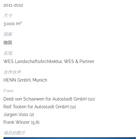
2011-2012
尺寸
3.000 m²
国家
德国
实现
WES LandschaftsArchitektur, WES & Partner
合作伙伴
HENN GmbH, Munich
Fotos
Deidi von Schaewen for Autostadt GmbH (10)
Ralf Tooten for Autostadt GmbH (11)
Jürgen Voss (2)
Frank Winzer (5,6)
项目的图片