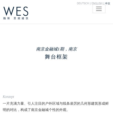
DEUTSCH
ENGLISH
中文
WES
魏斯 景观建筑
南京金融城1期，南京
舞台框架
Konzept
一片充满力量、引人注目的户外区域与线条凌厉的几何形建筑形成鲜
明的对比，构成了南京金融城个性的外观。