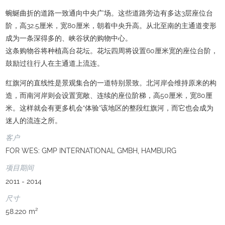
蜿蜒曲折的道路一致通向中央广场。这些道路旁边有多达3层座位台
阶，高32.5厘米，宽80厘米，朝着中央升高。从北至南的主通道变形
成为一条深得多的、峡谷状的购物中心。
这条购物谷将种植高台花坛。花坛四周将设置60厘米宽的座位台阶，
鼓励过往行人在主通道上流连。
红旗河的直线性是景观集合的一道特别景致。北河岸会维持原来的构
造，而南河岸则会设置宽敞、连续的座位阶梯，高50厘米，宽80厘
米。这样就会有更多机会“体验”该地区的整段红旗河，而它也会成为
迷人的流连之所。
客户
FOR WES: GMP INTERNATIONAL GMBH, HAMBURG
项目期间
2011 - 2014
尺寸
58.220 m²