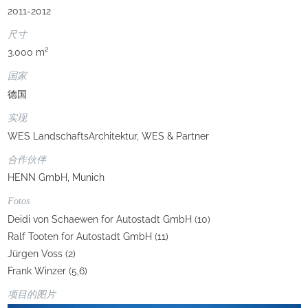
2011-2012
尺寸
3.000 m²
国家
德国
实现
WES LandschaftsArchitektur, WES & Partner
合作伙伴
HENN GmbH, Munich
Fotos
Deidi von Schaewen for Autostadt GmbH (10)
Ralf Tooten for Autostadt GmbH (11)
Jürgen Voss (2)
Frank Winzer (5,6)
项目的图片