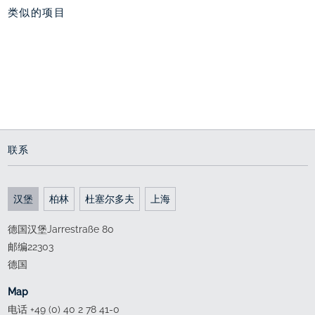
类似的项目
保时捷展馆，沃尔夫斯
新花园，沃尔夫斯堡汽
大众汽车城，沃尔夫斯
堡汽车城
车城
堡
位置显耀
镶嵌式绿化花园
阴与阳
2011 - 2012
2013 - 2014
since 1997
联系
汉堡
柏林
杜塞尔多夫
上海
德国汉堡Jarrestraße 80
邮编22303
德国
Map
电话 +49 (0) 40 2 78 41-0