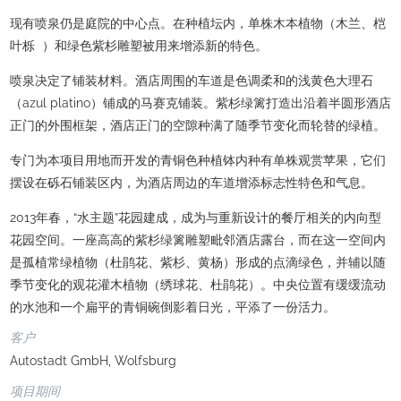
现有喷泉仍是庭院的中心点。在种植坛内，单株木本植物（木兰、桤
叶栎 ）和绿色紫杉雕塑被用来增添新的特色。
喷泉决定了铺装材料。酒店周围的车道是色调柔和的浅黄色大理石
（azul platino）铺成的马赛克铺装。紫杉绿篱打造出沿着半圆形酒店
正门的外围框架，酒店正门的空隙种满了随季节变化而轮替的绿植。
专门为本项目用地而开发的青铜色种植钵内种有单株观赏苹果，它们
摆设在砾石铺装区内，为酒店周边的车道增添标志性特色和气息。
2013年春，“水主题”花园建成，成为与重新设计的餐厅相关的内向型
花园空间。一座高高的紫杉绿篱雕塑毗邻酒店露台，而在这一空间内
是孤植常绿植物（杜鹃花、紫杉、黄杨）形成的点滴绿色，并辅以随
季节变化的观花灌木植物（绣球花、杜鹃花）。中央位置有缓缓流动
的水池和一个扁平的青铜碗倒影着日光，平添了一份活力。
客户
Autostadt GmbH, Wolfsburg
项目期间