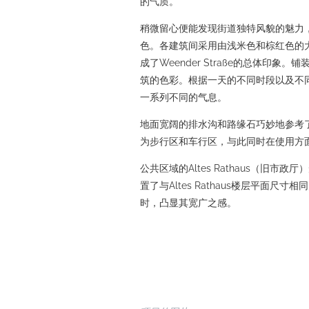
的气质。
稍微留心便能发现街道独特风貌的魅力
色。各建筑间采用由浅米色和棕红色的
成了Weender Straße的总体印
筑的色彩。根据一天的不同时段以及不
一系列不同的气息。
地面宽阔的排水沟和路缘石巧妙地参考了
为步行区和车行区，与此同时在使用方
公共区域的Altes Rathaus（旧市
置了与Altes Rathaus楼层平面尺
时，凸显其宽广之感。