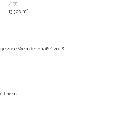
尺寸
13.500 m²
gerzone Weender Straße“, 2008
öttingen