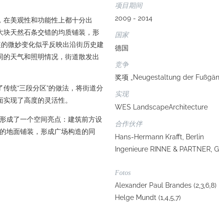
项目期间
2009 - 2014
，在美观性和功能性上都十分出
大块天然石条交错的均质铺装，形
国家
象。铺装的微妙变化似乎反映出沿街历史建
德国
同的天气和照明情况，街道散发出
竞争
奖项 „Neugestaltung der Fußgän
传统“三段分区”的做法，将街道分
实现
面实现了高度的灵活性。
WES LandscapeArchitecture
政厅）形成了一个空间亮点：建筑前方设
合作伙伴
寸相同的地面铺装，形成广场构造的同
Hans-Hermann Krafft, Berlin
Ingenieure RINNE & PARTNER, G
Fotos
Alexander Paul Brandes (2,3,6,8)
Helge Mundt (1,4,5,7)