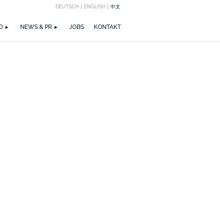
DEUTSCH
ENGLISH
中文
EICHNUNGEN
M
ZIRKULARITÄT
NEWS
PUBLIKATIONEN
WETTBEWERBE
ZERTIFIZIERUNGEN
MEDIA
TEAM
O
NEWS & PR
JOBS
KONTAKT