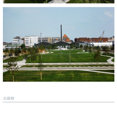
出版物
Book
Fenna Tinnefeld (Editor)