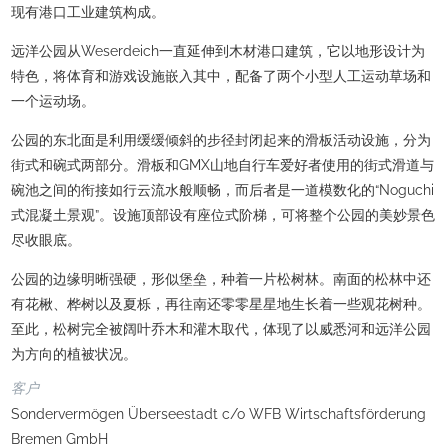
现有港口工业建筑构成。
远洋公园从Weserdeich一直延伸到木材港口建筑，它以地形设计为
特色，将体育和游戏设施嵌入其中，配备了两个小型人工运动草场和
一个运动场。
公园的东北面是利用缓缓倾斜的步径封闭起来的滑板活动设施，分为
街式和碗式两部分。滑板和GMX山地自行车爱好者使用的街式滑道与
碗池之间的衔接如行云流水般顺畅，而后者是一道模数化的“Noguchi
式混凝土景观”。设施顶部设有座位式阶梯，可将整个公园的美妙景色
尽收眼底。
公园的边缘明晰强硬，形似堡垒，种着一片松树林。南面的松林中还
有花楸、桦树以及夏栎，再往南还零零星星地生长着一些观花树种。
至此，松树完全被阔叶乔木和灌木取代，体现了以威悉河和远洋公园
为方向的植被状况。
客户
Sondervermögen Überseestadt c/o WFB Wirtschaftsförderung
Bremen GmbH