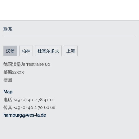
Stadtliches Grün - Landschafts-architektur-
projekte
Ericusspitze Hamburg +
Überseepark Bremen
Dt. Architekturverlag, 2016
联系
Project presentations
汉堡
柏林
杜塞尔多夫
上海
德国汉堡Jarrestraße 80
邮编22303
德国
Map
电话 +49 (0) 40 2 78 41-0
传真 +49 (0) 40 2 70 66 68
ed.al-sew@grubmah