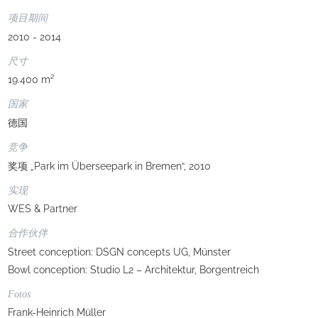
项目期间
2010 - 2014
尺寸
19.400 m²
国家
德国
竞争
奖项 „Park im Überseepark in Bremen“, 2010
实现
WES & Partner
合作伙伴
Street conception: DSGN concepts UG, Münster
Bowl conception: Studio L2 – Architektur, Borgentreich
Fotos
Frank-Heinrich Müller