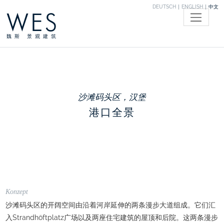
DEUTSCH
ENGLISH
中文
WES
魏斯 景观建筑
沙滩码头区，汉堡
港口全景
Konzept
沙滩码头区的开阔空间由沿着河岸延伸的两条漫步大道组成。它们汇
入Strandhöftplatz广场以及两座住宅建筑的屋顶和后院。这两条漫步