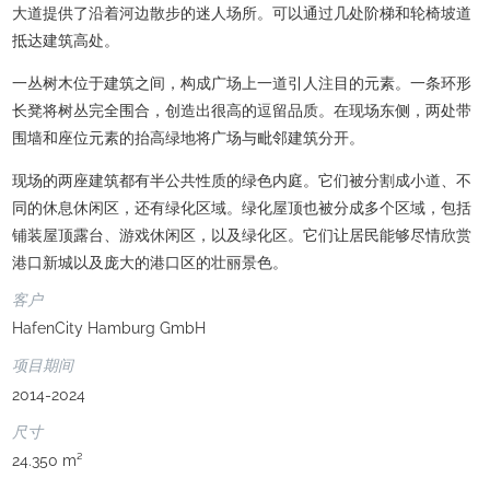
大道提供了沿着河边散步的迷人场所。可以通过几处阶梯和轮椅坡道
抵达建筑高处。
一丛树木位于建筑之间，构成广场上一道引人注目的元素。一条环形
长凳将树丛完全围合，创造出很高的逗留品质。在现场东侧，两处带
围墙和座位元素的抬高绿地将广场与毗邻建筑分开。
现场的两座建筑都有半公共性质的绿色内庭。它们被分割成小道、不
同的休息休闲区，还有绿化区域。绿化屋顶也被分成多个区域，包括
铺装屋顶露台、游戏休闲区，以及绿化区。它们让居民能够尽情欣赏
港口新城以及庞大的港口区的壮丽景色。
客户
HafenCity Hamburg GmbH
项目期间
2014-2024
尺寸
24.350 m²