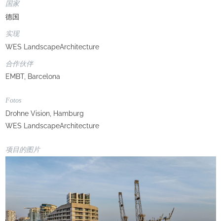
国家
德国
实现
WES LandscapeArchitecture
合作伙伴
EMBT, Barcelona
Fotos
Drohne Vision, Hamburg
WES LandscapeArchitecture
项目的图片