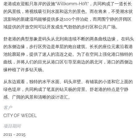
老港或欢迎船只靠岸的设施“Willkomm-Höft”，共同构成了一道长长
的风景线，将视线吸引到水面和远方的景色。而在将来，不受潮水状
况影响的新建湿坞能够提供多达100个停泊处，而周围宁静的开阔区
域提供的开放空间可以开发成生气勃勃的步行区和公共广场。
舒老港的典型形象是码头从北到南连续不断的两条曲线边缘 。在码头
的东侧边缘，步行区旁边是单层的炮台建筑。长长的座位元素沿着港
池轮廓延伸，提供了迷人的流连之处。为了在空间上强化港口独特的
曲线，并将人们的目光从港口区引导至南边的易北河，港口的西侧边
缘种植了许多钻天杨。
从东边观看，独特的水平水面、码头岸壁、有铺装的小道和它上面的
绿色堤岸，共同构成了笔直的钻天杨的背景。舒老港的特点是宁静
感、广阔的风景和清晰的设计语汇。
客户
CITY OF WEDEL
项目期间
2011 - 2015