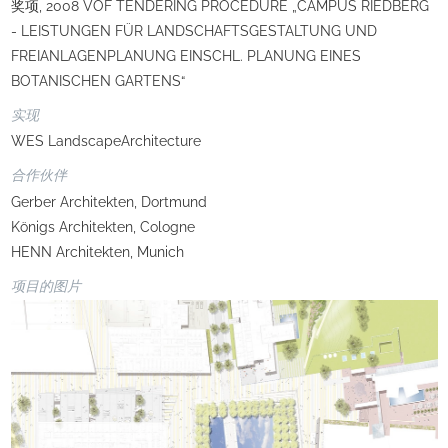
奖项, 2008 VOF TENDERING PROCEDURE „CAMPUS RIEDBERG
- LEISTUNGEN FÜR LANDSCHAFTSGESTALTUNG UND
FREIANLAGENPLANUNG EINSCHL. PLANUNG EINES
BOTANISCHEN GARTENS“
实现
WES LandscapeArchitecture
合作伙伴
Gerber Architekten, Dortmund
Königs Architekten, Cologne
HENN Architekten, Munich
项目的图片