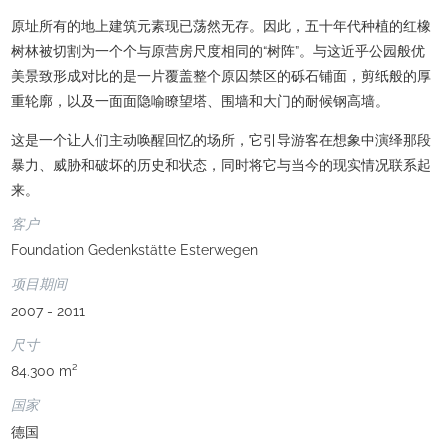
原址所有的地上建筑元素现已荡然无存。因此，五十年代种植的红橡
树林被切割为一个个与原营房尺度相同的“树阵”。与这近乎公园般优
美景致形成对比的是一片覆盖整个原囚禁区的砾石铺面，剪纸般的厚
重轮廓，以及一面面隐喻瞭望塔、围墙和大门的耐候钢高墙。
这是一个让人们主动唤醒回忆的场所，它引导游客在想象中演绎那段
暴力、威胁和破坏的历史和状态，同时将它与当今的现实情况联系起
来。
客户
Foundation Gedenkstätte Esterwegen
项目期间
2007 - 2011
尺寸
84.300 m²
国家
德国