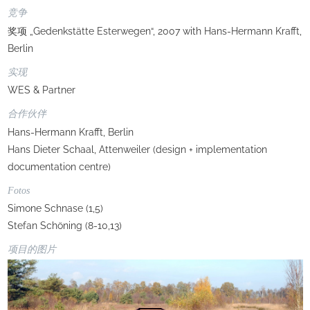
竞争
奖项 „Gedenkstätte Esterwegen“, 2007 with Hans-Hermann Krafft,
Berlin
实现
WES & Partner
合作伙伴
Hans-Hermann Krafft, Berlin
Hans Dieter Schaal, Attenweiler (design + implementation
documentation centre)
Fotos
Simone Schnase (1,5)
Stefan Schöning (8-10,13)
项目的图片