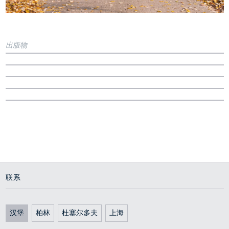
出版物
Brochure
Book
Author: Stiftung Gedenkstätte Esterwegen
Die Gedenkstätte Esterwegen - ein
GedenkorteNr. 10 - Gedenkstätte Esterwegen
Trade journal
Gedenkstätte Esterwegen
Author: Bernd Hettlage
Werkstattbericht
Yearbook
„Garten + Landschaft“
Gedenkstätte Esterwegen
Author: Thomas Armonat
Stadtwandel Verlag, 2013
Workshop report
Jahrbuch Landschafts-architektur 2013
Internet
Gedenkstätte Esterwegen
Author: WES
Gefangen im Moor: die Gedenkstätte Esterwegen
Project presentation
KZ-Gedenkstätte Esterwegen
2011
Gedenkstätte Esterwegen
Author: Peter Zösch
Callwey Verlag, 2013
Project presentation
Gedenkstätte Esterwegen
http://www.garten-landschaft.de
Office- and project presentation
Callwey-Verlag, 2/2012
Project presentation
联系
汉堡
柏林
杜塞尔多夫
上海