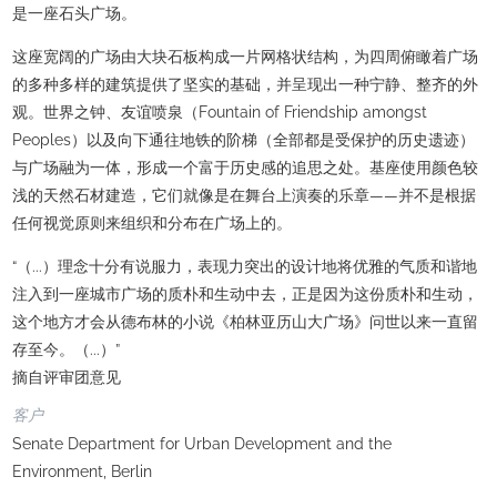
是一座石头广场。
这座宽阔的广场由大块石板构成一片网格状结构，为四周俯瞰着广场
的多种多样的建筑提供了坚实的基础，并呈现出一种宁静、整齐的外
观。世界之钟、友谊喷泉（Fountain of Friendship amongst
Peoples）以及向下通往地铁的阶梯（全部都是受保护的历史遗迹）
与广场融为一体，形成一个富于历史感的追思之处。基座使用颜色较
浅的天然石材建造，它们就像是在舞台上演奏的乐章——并不是根据
任何视觉原则来组织和分布在广场上的。
“（...）理念十分有说服力，表现力突出的设计地将优雅的气质和谐地
注入到一座城市广场的质朴和生动中去，正是因为这份质朴和生动，
这个地方才会从德布林的小说《柏林亚历山大广场》问世以来一直留
存至今。（...）”
摘自评审团意见
客户
Senate Department for Urban Development and the
Environment, Berlin