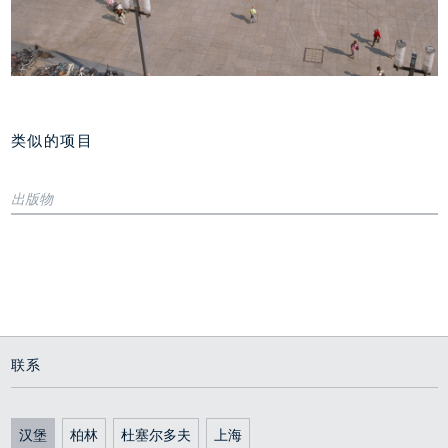
类似的项目
旧广场，德累斯顿
出版物
内城"舞台"
2000 - 2009
Book
Architektur- führer Berlin-Mitte
Author: Dorothee Dubrau
Dom Publishers, 2008
Alexanderplatz
Berlin
联系
Project presentation
汉堡
柏林
杜塞尔多夫
上海