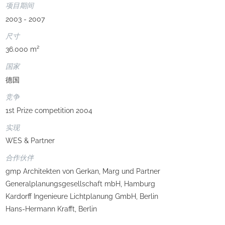
项目期间
2003 - 2007
尺寸
36.000 m²
国家
德国
竞争
1st Prize competition 2004
实现
WES & Partner
合作伙伴
gmp Architekten von Gerkan, Marg und Partner
Generalplanungsgesellschaft mbH, Hamburg
Kardorff Ingenieure Lichtplanung GmbH, Berlin
Hans-Hermann Krafft, Berlin